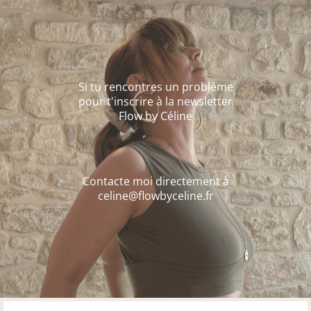
Si tu rencontres un problème
pour t'inscrire à la newsletter
Flow by Céline
Contacte moi directement à
celine@flowbyceline.fr