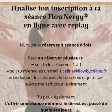
Finalise ton inscription à ta
séance FlowNergy®
en ligne avec replay
Ici, tu peux
réserver 1 séance à fois
.
Pour
en réserver plusieurs
:
↠ soit tu les réserves 1 à 1
↠ soit tu m'envoies un mail à
celine@flowbyceline.fr
en indiquant les séances de ton choix et je te fais
suivre mon rib pour le virement
Tu peux également
t'offrir une séance même si le direct est passé de
quelques jours