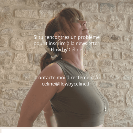
Si tu rencontres un problème
pour t'inscrire à la newsletter
Flow by Céline
Contacte moi directement à
celine@flowbyceline.fr